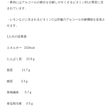
・豚肉にはアルコールの糖分を分解しやすくするビタミンB1が豊富に含
まれています。
・レモンなどに含まれるビタミンCは肝臓のアルコール分解機能を促進さ
せます。
1人分の栄養価
エネルギー 232kcal
たんぱく質 22.8ｇ
脂質 11.7ｇ
糖質 3.3ｇ
食物繊維 0.7ｇ
食塩相当量 0.5ｇ