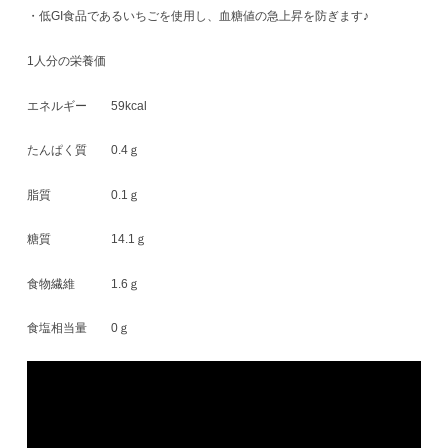
・低GI食品であるいちごを使用し、血糖値の急上昇を防ぎます♪
1人分の栄養価
エネルギー 59kcal
たんぱく質 0.4ｇ
脂質 0.1ｇ
糖質 14.1ｇ
食物繊維 1.6ｇ
食塩相当量 0ｇ