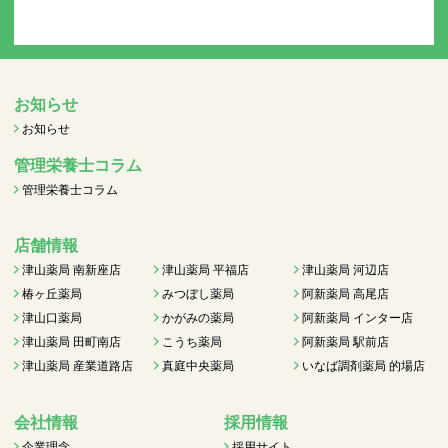
お知らせ
お知らせ
管理栄養士コラム
管理栄養士コラム
店舗情報
津山薬局 南新座店
津山薬局 平福店
津山薬局 河辺店
椿ヶ丘薬局
みつぼし薬局
阿新薬局 高尾店
津山口薬局
かがみの薬局
阿新薬局 インター店
津山薬局 田町南店
こうち薬局
阿新薬局 駅前店
津山薬局 産業道路店
真庭中央薬局
いなば調剤薬局 的場店
会社情報
採用情報
企業理念
採用サイト