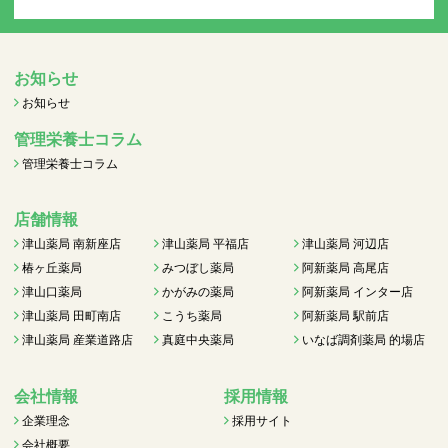
お知らせ
お知らせ
管理栄養士コラム
管理栄養士コラム
店舗情報
津山薬局 南新座店
津山薬局 平福店
津山薬局 河辺店
椿ヶ丘薬局
みつぼし薬局
阿新薬局 高尾店
津山口薬局
かがみの薬局
阿新薬局 インター店
津山薬局 田町南店
こうち薬局
阿新薬局 駅前店
津山薬局 産業道路店
真庭中央薬局
いなば調剤薬局 的場店
会社情報
採用情報
企業理念
採用サイト
会社概要