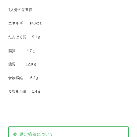
1人分の栄養価
エネルギー 143kcal
たんぱく質 9.1ｇ
脂質 4.7ｇ
糖質 12.8ｇ
食物繊維 6.3ｇ
食塩相当量 1.4ｇ
選定療養について