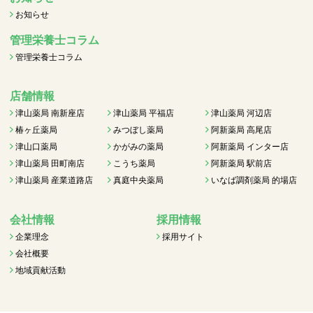
お知らせ
管理栄養士コラム
管理栄養士コラム
店舗情報
津山薬局 南新座店
津山薬局 平福店
津山薬局 河辺店
椿ヶ丘薬局
みつぼし薬局
阿新薬局 高尾店
津山口薬局
かがみの薬局
阿新薬局 インター店
津山薬局 田町南店
こうち薬局
阿新薬局 駅前店
津山薬局 産業道路店
真庭中央薬局
いなば調剤薬局 的場店
会社情報
採用情報
企業理念
採用サイト
会社概要
地域貢献活動