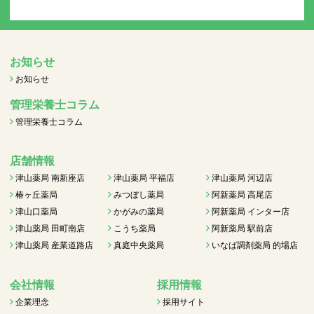
お知らせ
お知らせ
管理栄養士コラム
管理栄養士コラム
店舗情報
津山薬局 南新座店
津山薬局 平福店
津山薬局 河辺店
椿ヶ丘薬局
みつぼし薬局
阿新薬局 高尾店
津山口薬局
かがみの薬局
阿新薬局 インター店
津山薬局 田町南店
こうち薬局
阿新薬局 駅前店
津山薬局 産業道路店
真庭中央薬局
いなば調剤薬局 的場店
会社情報
採用情報
企業理念
採用サイト